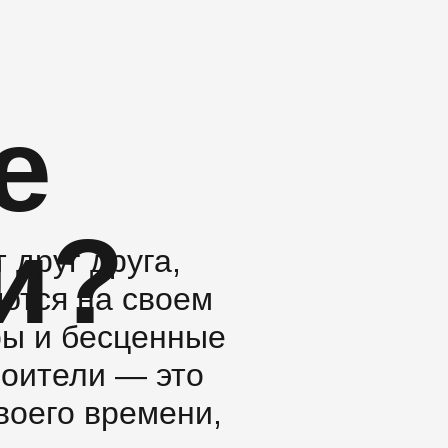
е
и?
 друг друга,
ются на своем
ры и бесценные
роители — это
воего времени,