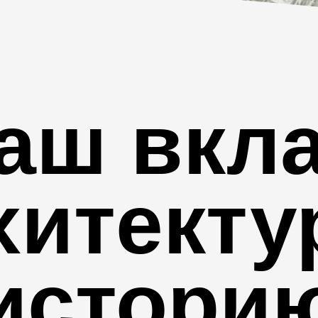
аш вкл
хитект
истори