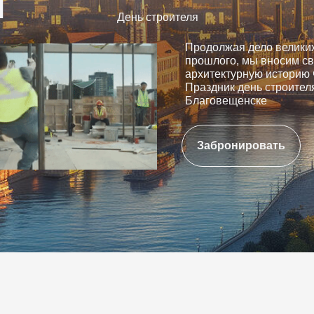
День строителя
Продолжая дело великих
прошлого, мы вносим св
архитектурную историю 
Праздник день строител
Благовещенске
Забронировать