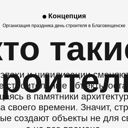
Концепция
Организация праздника день строителя в Благовещенске
кто таки
троител
эпохи и цивилизации сменяют
е строительные объекты оста
щаясь в памятники архитекту
а своего времени. Значит, ст
рые создают объекты не для с