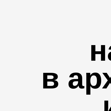
н
в ар