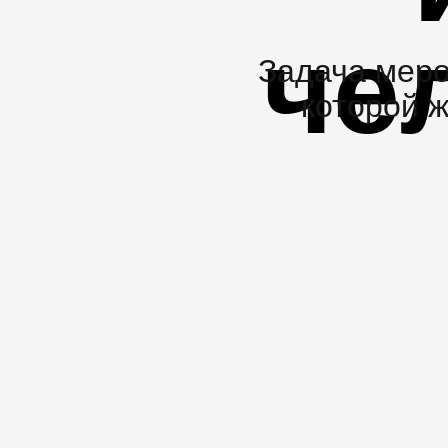
че
Задача меро
которой 