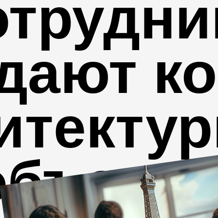
отрудни
дают к
итекту
объекто