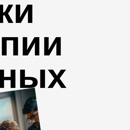
ки
опии
рных
в