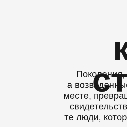
с
Поколения, 
а возведенны
месте, превра
свидетельств
те люди, кото