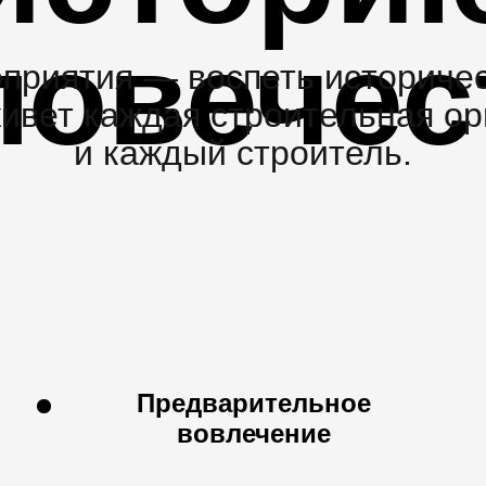
ловечес
приятия — воспеть историче
живет каждая строительная ор
и каждый строитель.
Предварительное
вовлечение