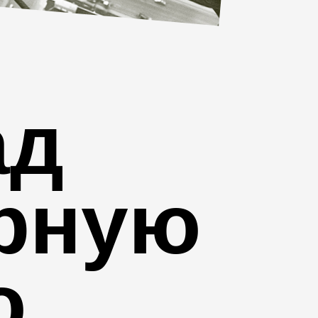
ад
урную
ю