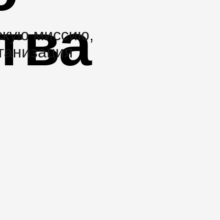
тва
скую миссию,
ганизация