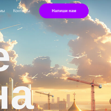
 мы
Контакты
Напиши нам
е
на