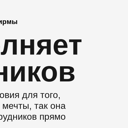
фирмы
олняет
ников
овия для того,
 мечты, так она
рудников прямо