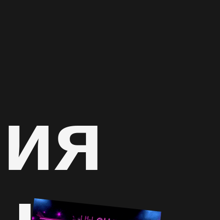
ния
ы