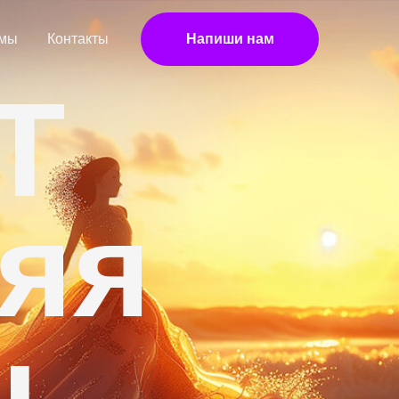
 мы
Контакты
Напиши нам
Т
яя
ы