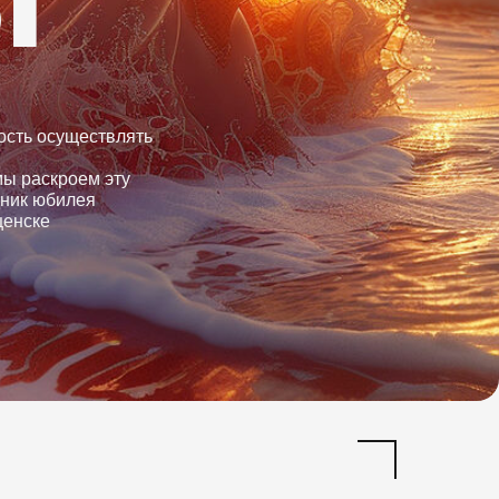
ость осуществлять
мы раскроем эту
дник юбилея
щенске