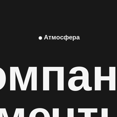
Атмосфера
омпа
мечт