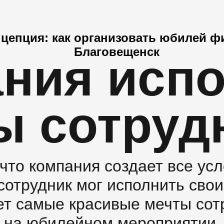
цепция: как организовать юбилей 
Благовещенск
ния исп
ы сотруд
что компания создает все усл
отрудник мог исполнить свои
ет самые красивые мечты сот
на юбилейном мероприятии.