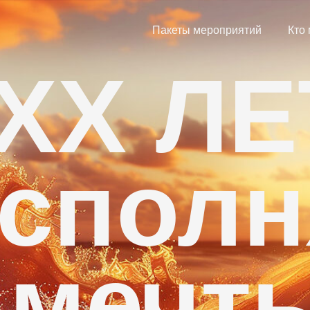
Пакеты мероприятий
Кто
XX ЛЕ
сполн
мечт