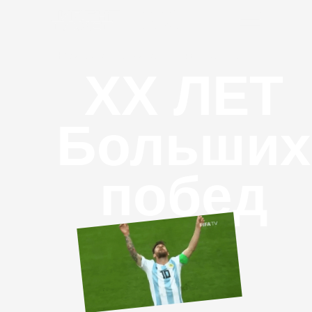
Корпоративы
Хабаровск
Юбилей компании под ключ Благовещенск
XX ЛЕТ
Больших
побед