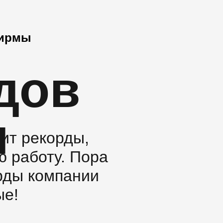
фирмы
дов
и
ит рекорды,
ю работу. Пора
рды компании
ые!