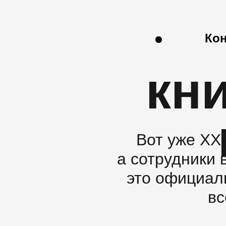
Кон
кн
Вот уже XX
а сотрудники 
это официал
вс