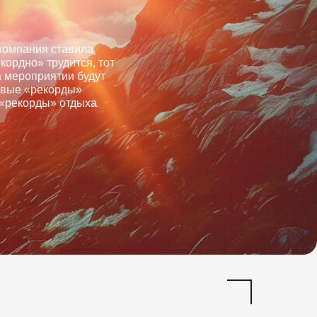
 компания ставила
екордно» трудится, тот
а мероприятии будут
овые «рекорды»
 «рекорды» отдыха