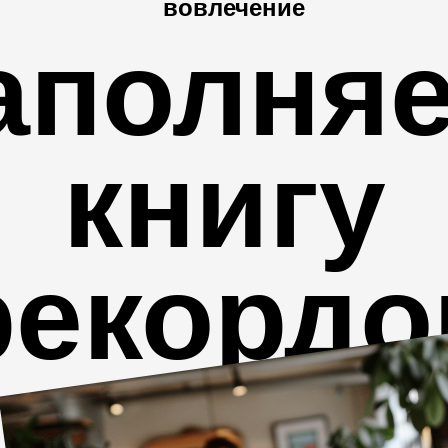
вовлечение
аполня
книгу
рекордо