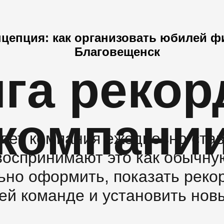
цепция: как организовать юбилей 
Благовещенск
ига рекор
компани
 лет компания ежедневно став
воспринимают это как обычну
ьно оформить, показать реко
ей команде и установить нов