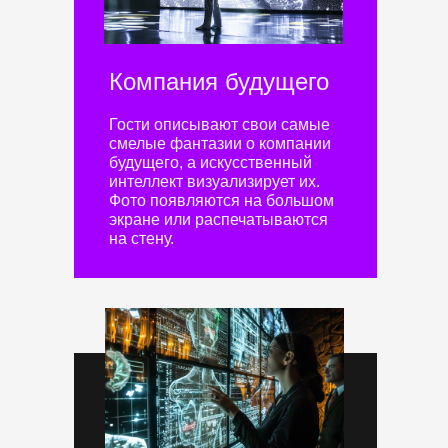
Компания будущего
Гости описывают свои самые
смелые фантазии о компании
будущего, а искусственный
интеллект визуализирует их.
Фото появляются на большом
экране или распечатываются
на стену.