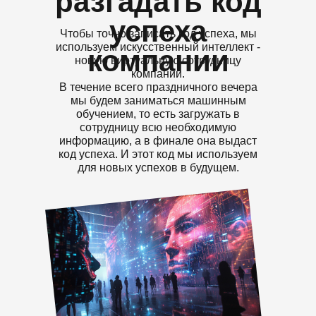
разгадать код
успеха
Чтобы точно записать код успеха, мы
используем искусственный интеллект -
компании
новую виртуальную сотрудницу
компании.
В течение всего праздничного вечера
мы будем заниматься машинным
обучением, то есть загружать в
сотрудницу всю необходимую
информацию, а в финале она выдаст
код успеха. И этот код мы используем
для новых успехов в будущем.