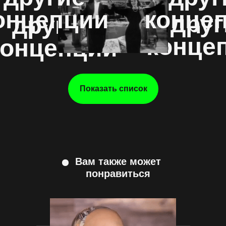
онцепции
конце
друг
другие
конце
концепции
Показать список
Вам также может
понравиться