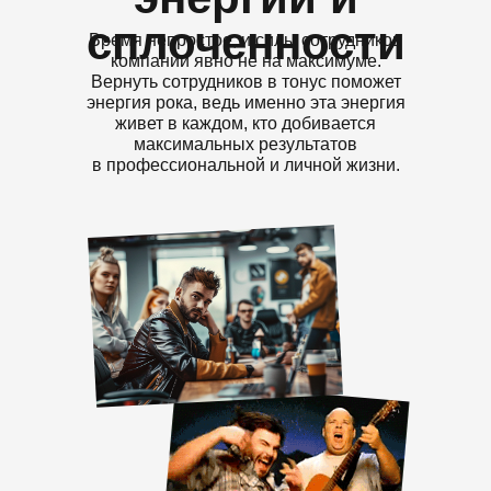
сплоченности
Время непростое, и силы сотрудников
компании явно не на максимуме.
Вернуть сотрудников в тонус поможет
энергия рока, ведь именно эта энергия
живет в каждом, кто добивается
максимальных результатов
в профессиональной и личной жизни.